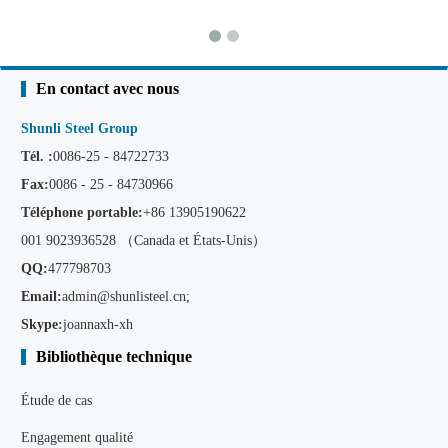
En contact avec nous
Shunli Steel Group
Tél. :
0086-25 - 84722733
Fax:
0086 - 25 - 84730966
Téléphone portable:
+86
13905190622
001 9023936528 （Canada et États-Unis）
QQ:
477798703
Email:
admin@shunlisteel.cn
;
Skype:
joannaxh-xh
Bibliothèque technique
Étude de cas
Engagement qualité