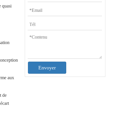
e quasi
sation
 conception
Envoyer
orme aux
t de
'écart