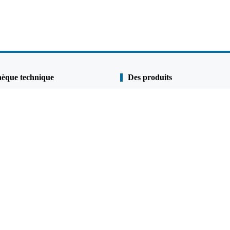
hèque technique
Des produits
Pile de linge
s
Pile de tuyau
 qualité
Murs combinés
et anti-corrosion
U Sheet Pile
Z Sheet Pile
p
Pile de tuyaux en acier