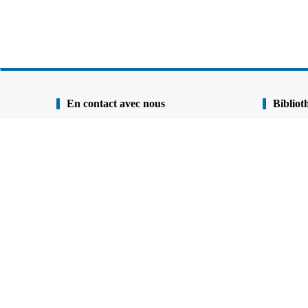
En contact avec nous
Bibliot
Shunli Steel Group
Étude de ca
Tél. :
0086-25 - 84722733
Engagement
Fax:
0086 - 25 - 84730966
Revêtement 
Téléphone portable:
+86
13905190622
001 9023936528 （Canada et États-Unis）
FAQ
QQ:
477798703
Google Ma
Email:
admin@shunlisteel.cn
;
Skype:
joannaxh-xh