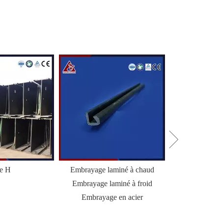
le H
Embrayage laminé à chaud
HZ Combi Wal
Embrayage laminé à froid
Palp
Embrayage en acier