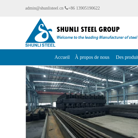
admin@shunlisteel.cn

+86 13905190622
Accueil
À propos de nous
Des produi