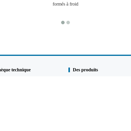
formés à froid
hèque technique
Des produits
Pile de linge
s
Pile de tuyau
 qualité
Murs combinés
et anti-corrosion
U Sheet Pile
Z Sheet Pile
p