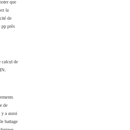
 noter que
ez la
cité de
e pp près
e calcul de
 IN.
trements
re de
 y a aussi
le battage
echnique