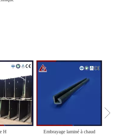
le H
Embrayage laminé à chaud
HZ Combi Wal