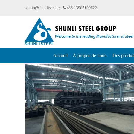
admin@shunlisteel.cn

+86 13905190622
Accueil
À propos de nous
Des produi