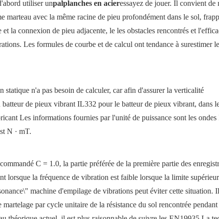
'abord utiliser un
palplanches en acier
essayez de jouer. Il convient de
e marteau avec la même racine de pieu profondément dans le sol, frapp
 et la connexion de pieu adjacente, le les obstacles rencontrés et l'effica
brations. Les formules de courbe et de calcul ont tendance à surestimer l
n statique n'a pas besoin de calculer, car afin d'assurer la verticalité
u batteur de pieux vibrant IL332 pour le batteur de pieux vibrant, dans l
ricant Les informations fournies par l'unité de puissance sont les ondes
est N · mT.
ommandé C = 1.0, la partie préférée de la première partie des enregis
t lorsque la fréquence de vibration est faible lorsque la limite supérieu
sonance\" machine d'empilage de vibrations peut éviter cette situation. Il
artelage par cycle unitaire de la résistance du sol rencontrée pendant 
au théorique actuel, il est plus raisonnable de suivre les EN19935 La t