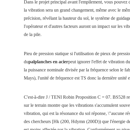
Dans le projet principal avant l'empilement, vous pouvez d
la vibration sera un grand changement, même avec le mêm
précision, révélant la hauteur du sol, le système de guidage
l'opérateur et d'autres facteurs auront un impact sur les vi
de la pile.
Pieu de pression statique si l'utilisation de pieux de pressio
du
palplanches en acier
peut ignorer l'effet de vibration d
la puissance nominale divisée par la fréquence selon le fab
Mays), l'unité de fréquence est TS donc la dernière unité 
C'est-à-dire J / TENI Robin Proposition C = 07. BS528 rec
sur le terrain montre que les vibrations s'accumulent souven
vibration, qui est la résonance du sol réponse, \"aucune ré
des chercheurs [Hk (200, Hdymn (200D)) que l'énergie de m
est moins affectée par la vibration. Conformément au nive