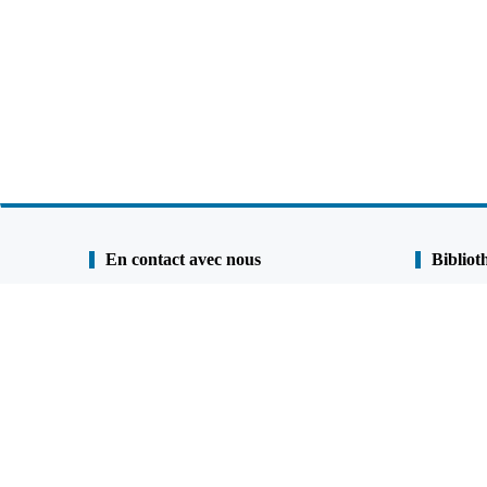
En contact avec nous
Bibliot
Shunli Steel Group
Étude de ca
Tél. :
0086-25 - 84722733
Engagement
Fax:
0086 - 25 - 84730966
Revêtement 
Téléphone portable:
+86
13905190622
001 9023936528 （Canada et États-Unis）
FAQ
QQ:
477798703
Google Ma
Email:
admin@shunlisteel.cn
;