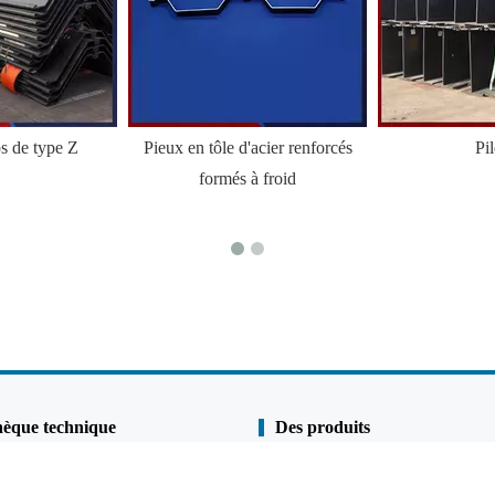
ps de type Z
Pieux en tôle d'acier renforcés
Pi
formés à froid
hèque technique
Des produits
Pile de linge
s