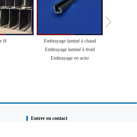
le H
Embrayage laminé à chaud
HZ Combi Wal
Embrayage laminé à froid
Palp
Embrayage en acier
Entrer en contact