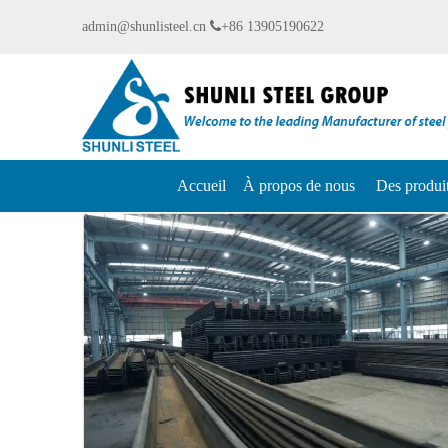
admin@shunlisteel.cn

+86 13905190622
Accueil
À propos de nous
Des produi