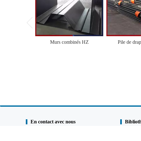
Murs combinés HZ
Pile de dra
En contact avec nous
Bibliot
Shunli Steel Group
Étude de ca