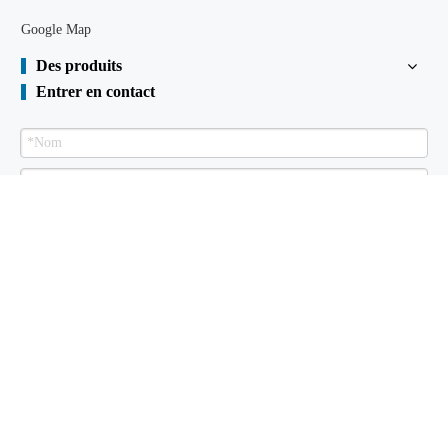
Google Map
Des produits
Entrer en contact
Envoyer
Palplanche à vendre
À propos de nous
Des produits
Bibliothèque
technique
Certificats
Installations
Nous contacter