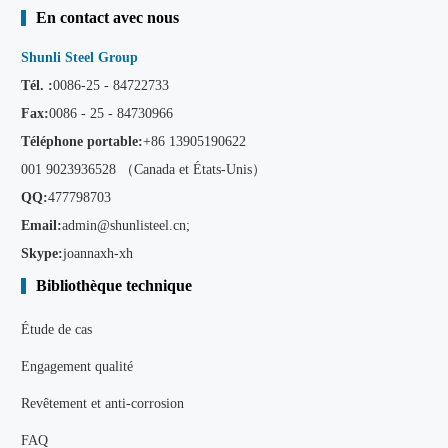
En contact avec nous
Shunli Steel Group
Tél. :
0086-25 - 84722733
Fax:
0086 - 25 - 84730966
Téléphone portable:
+86
13905190622
001 9023936528 （Canada et États-Unis）
QQ:
477798703
Email:
admin@shunlisteel.cn
;
Skype:
joannaxh-xh
Bibliothèque technique
Étude de cas
Engagement qualité
Revêtement et anti-corrosion
FAQ