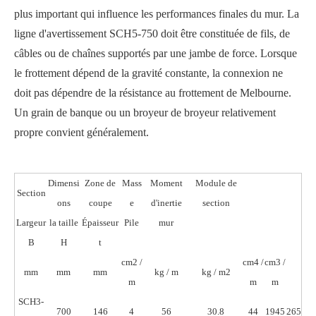
plus important qui influence les performances finales du mur. La
ligne d'avertissement SCH5-750 doit être constituée de fils, de
câbles ou de chaînes supportés par une jambe de force. Lorsque
le frottement dépend de la gravité constante, la connexion ne
doit pas dépendre de la résistance au frottement de Melbourne.
Un grain de banque ou un broyeur de broyeur relativement
propre convient généralement.
Dimensi
Zone de
Mass
Moment
Module de
Section
ons
coupe
e
d'inertie
section
Largeur
la taille
Épaisseur
Pile
mur
B
H
t
cm2 /
cm4 /
cm3 /
mm
mm
mm
kg / m
kg / m2
m
m
m
SCH3-
700
146
4
56
30.8
44
1945
265