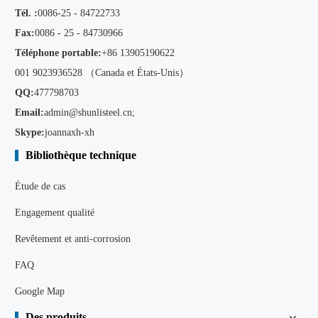
Tél. :
0086-25 - 84722733
Fax:
0086 - 25 - 84730966
Téléphone portable:
+86
13905190622
001 9023936528 （Canada et États-Unis）
QQ:
477798703
Email:
admin@shunlisteel.cn
;
Skype:
joannaxh-xh
Bibliothèque technique
Étude de cas
Engagement qualité
Revêtement et anti-corrosion
FAQ
Google Map
Des produits