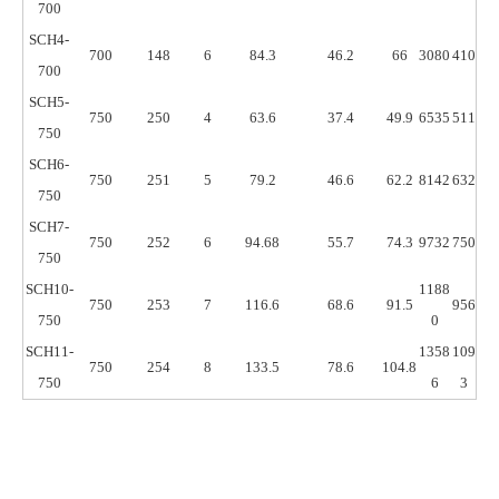
700
SCH4-
700
148
6
84.3
46.2
66
3080
410
700
SCH5-
750
250
4
63.6
37.4
49.9
6535
511
750
SCH6-
750
251
5
79.2
46.6
62.2
8142
632
750
SCH7-
750
252
6
94.68
55.7
74.3
9732
750
750
SCH10-
1188
750
253
7
116.6
68.6
91.5
956
750
0
SCH11-
1358
109
750
254
8
133.5
78.6
104.8
750
6
3