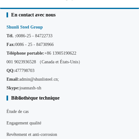
En contact avec nous
Shunli Steel Group
Tél. :
0086-25 - 84722733
Fax:
0086 - 25 - 84730966
Téléphone portable:
+86
13905190622
001 9023936528 （Canada et États-Unis）
QQ:
477798703
Email:
admin@shunlisteel.cn
;
Skype:
joannaxh-xh
Bibliothèque technique
Étude de cas
Engagement qualité
Revêtement et anti-corrosion