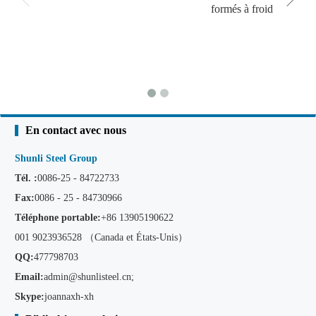
formés à froid
En contact avec nous
Shunli Steel Group
Tél. :
0086-25 - 84722733
Fax:
0086 - 25 - 84730966
Téléphone portable:
+86
13905190622
001 9023936528 （Canada et États-Unis）
QQ:
477798703
Email:
admin@shunlisteel.cn
;
Skype:
joannaxh-xh