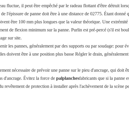
u fluctue, il peut être empêché par le radeau flottant d'être détruit lor
 de l'épissure de panne doit être à une distance de 02775. Étant donné q
oivent être 100 mm plus longues que la valeur théorique. Une extrémité
moment de flexion minimum sur la panne. Purlin est pré-percé (s'il est bou
age sur site.
tenir les pannes, généralement par des supports ou par soudage: pour év
les doivent être à une position plus basse Régler le drain, généralement
alement nécessaire de prévoir une panne sur le pieu d'ancrage, qui doit êt
ons d'ancrage. Évitez la force de
palplanches
fabricants que si la panne e
 du revêtement de protection à installer après l'achèvement de la scène pe