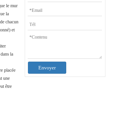
sque le mur
ue la
 de chacun
lonné) et
iter
 dans la
Envoyer
re placée
st une
ut être