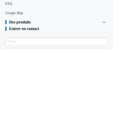
FAQ
Google Map
Des produits
Entrer en contact
Envoyer
Palplanche à vendre
À propos de nous
Des produits
Bibliothèque