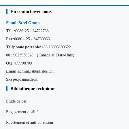
En contact avec nous
Shunli Steel Group
Tél. :
0086-25 - 84722733
Fax:
0086 - 25 - 84730966
Téléphone portable:
+86
13905190622
001 9023936528 （Canada et États-Unis）
QQ:
477798703
Email:
admin@shunlisteel.cn
;
Skype:
joannaxh-xh
Bibliothèque technique
Étude de cas
Engagement qualité
Revêtement et anti-corrosion