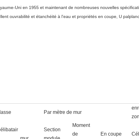
yaume-Uni en 1955 et maintenant de nombreuses nouvelles spécificat
llent
ouvrabilité et étanchéité à l'eau et propriétés en coupe, U
palplan
en
asse
Par mètre de mur
zo
Moment
élibatair
Section
de
En coupe
Cél
mur
module