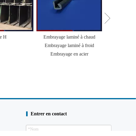
le H
Embrayage laminé à chaud
HZ Combi Wal
Embrayage laminé à froid
Palp
Embrayage en acier
Entrer en contact