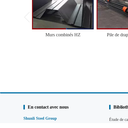
Murs combinés HZ
Pile de dra
En contact avec nous
Bibliot
Shunli Steel Group
Étude de ca
Tél. :
0086-25 - 84722733