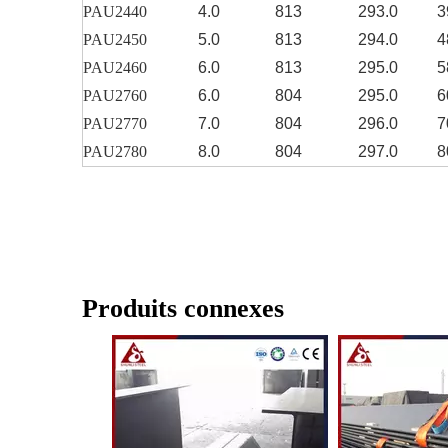
PAU2440
4.0
813
293.0
3
PAU2450
5.0
813
294.0
4
PAU2460
6.0
813
295.0
5
PAU2760
6.0
804
295.0
6
PAU2770
7.0
804
296.0
7
PAU2780
8.0
804
297.0
8
Produits connexes