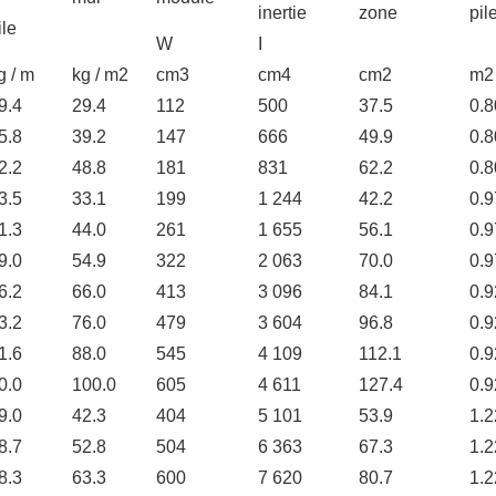
inertie
zone
pil
ile
W
I
g / m
kg / m2
cm3
cm4
cm2
m2 
9.4
29.4
112
500
37.5
0.8
5.8
39.2
147
666
49.9
0.8
2.2
48.8
181
831
62.2
0.8
3.5
33.1
199
1 244
42.2
0.9
1.3
44.0
261
1 655
56.1
0.9
9.0
54.9
322
2 063
70.0
0.9
6.2
66.0
413
3 096
84.1
0.9
3.2
76.0
479
3 604
96.8
0.9
1.6
88.0
545
4 109
112.1
0.9
0.0
100.0
605
4 611
127.4
0.9
9.0
42.3
404
5 101
53.9
1.2
8.7
52.8
504
6 363
67.3
1.2
8.3
63.3
600
7 620
80.7
1.2