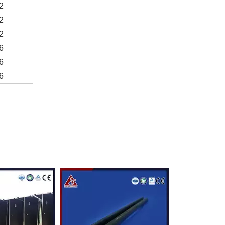
2
2
2
6
6
6