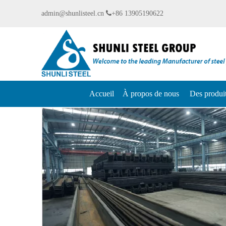
admin@shunlisteel.cn

+86 13905190622
Accueil
À propos de nous
Des produi