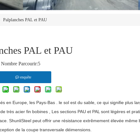
»
Palplanches PAL et PAU
anches PAL et PAU
Nombre Parcourir:
5
enquête
isés en Europe,
les Pays-Bas
. le
sol
est du sable, ce qui signifie
plus la
de
très
acier fin
bobines
, Les sections PAU et PAL sont légères et
prat
cace.
ShunliSteel
peut offrir une résistance extrêmement élevée
même
ception de la coupe transversale
déimensions.