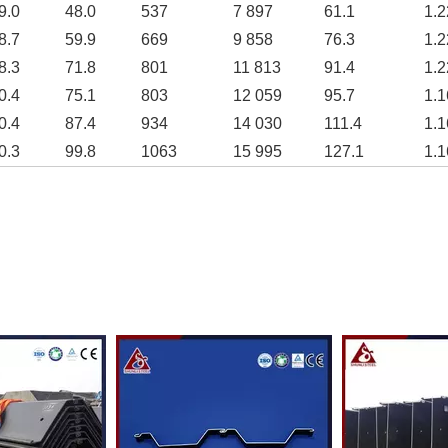
9.0
48.0
537
7 897
61.1
1.2
8.7
59.9
669
9 858
76.3
1.2
8.3
71.8
801
11 813
91.4
1.2
0.4
75.1
803
12 059
95.7
1.1
0.4
87.4
934
14 030
111.4
1.1
0.3
99.8
1063
15 995
127.1
1.1