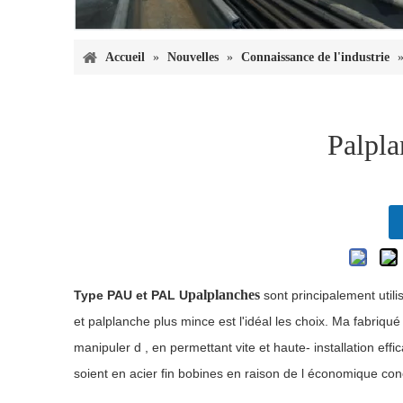
Accueil
»
Nouvelles
»
Connaissance de l'industrie
Palpl
palplanches
Type PAU et PAL U
sont principalement util
et palplanche plus mince est l'idéal
les choix.
Ma
fabriqué
manipuler
d
, en permettant
vite
et
haute-
installation effi
soient en acier fin
bobines
en raison de l
économique
con