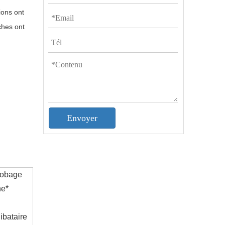
ions ont
ches
ont
Envoyer
robage
ne*
ibataire