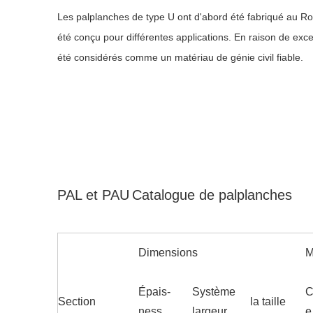
Les palplanches de type U ont d'abord été
fabriqué
au Ro
été
conçu
pour différentes applications. En raison de
exce
été considérés comme un matériau de génie civil fiable.
PAL et PAU
Catalogue de palplanches
Dimensions
M
Épais-
Système
C
Section
la taille
ness
largeur
e