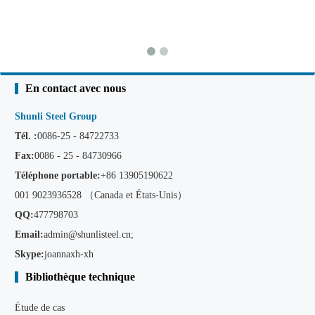
En contact avec nous
Shunli Steel Group
Tél. :
0086-25 - 84722733
Fax:
0086 - 25 - 84730966
Téléphone portable:
+86
13905190622
001 9023936528 （Canada et États-Unis）
QQ:
477798703
Email:
admin@shunlisteel.cn
;
Skype:
joannaxh-xh
Bibliothèque technique
Étude de cas