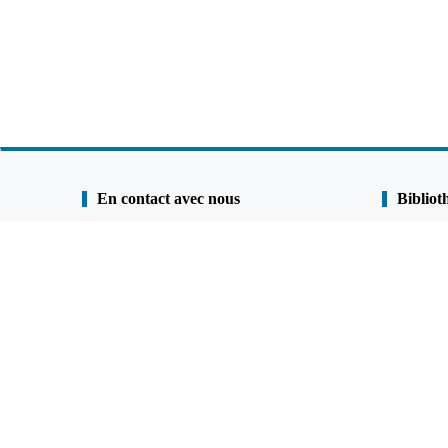
En contact avec nous
Bibliot
Shunli Steel Group
Étude de ca
Tél. :
0086-25 - 84722733
Engagement
Fax:
0086 - 25 - 84730966
Revêtement 
Téléphone portable:
+86
13905190622
001 9023936528 （Canada et États-Unis）
FAQ
QQ:
477798703
Google Ma
Email:
admin@shunlisteel.cn
;
Skype:
joannaxh-xh