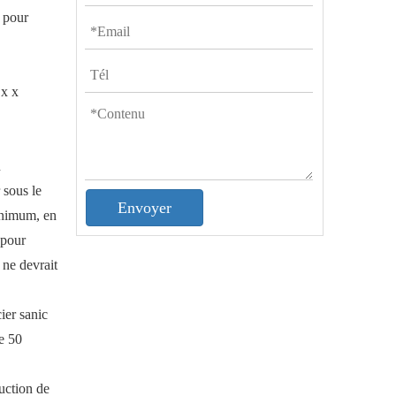
e pour
 x x
n
 sous le
Envoyer
minimum, en
 pour
 ne devrait
ier sanic
de 50
uction de