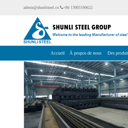
admin@shunlisteel.cn

+86 13905190622
Accueil
À propos de nous
Des produi