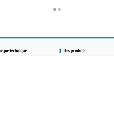
hèque technique
Des produits
Pile de linge
s
Pile de tuyau
 qualité
Murs combinés
et anti-corrosion
U Sheet Pile
Z Sheet Pile
p
Pile de tuyaux en acier