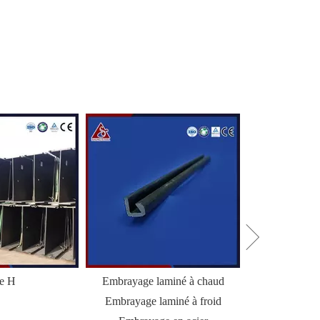
le H
Embrayage laminé à chaud
HZ Combi Wal
Embrayage laminé à froid
Palp