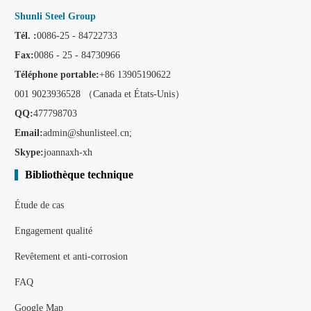
Shunli Steel Group
Tél. :
0086-25 - 84722733
Fax:
0086 - 25 - 84730966
Téléphone portable:
+86
13905190622
001 9023936528 （Canada et États-Unis）
QQ:
477798703
Email:
admin@shunlisteel.cn
;
Skype:
joannaxh-xh
Bibliothèque technique
Étude de cas
Engagement qualité
Revêtement et anti-corrosion
FAQ
Google Map