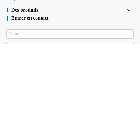
Des produits
Entrer en contact
Envoyer
Palplanche à vendre
À propos de nous
Des produits
Bibliothèque
technique
Certificats
Installations
Nous contacter
droits d'auteur

2015
Shunli Steel formé à froid Industrial Co., Ltd. Tous