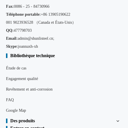
Fax:
0086 - 25 - 84730966
Téléphone portable:
+86
13905190622
001 9023936528 （Canada et États-Unis）
QQ:
477798703
Email:
admin@shunlisteel.cn
;
Skype:
joannaxh-xh
Bibliothèque technique
Étude de cas
Engagement qualité
Revêtement et anti-corrosion
FAQ
Google Map
Des produits