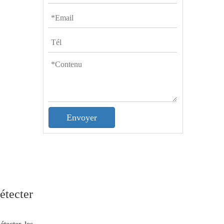
Envoyer
étecter