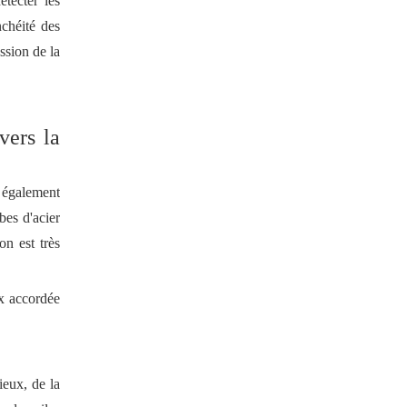
étecter les
nchéité des
ession de la
vers la
z également
bes d'acier
on est très
x accordée
ieux, de la