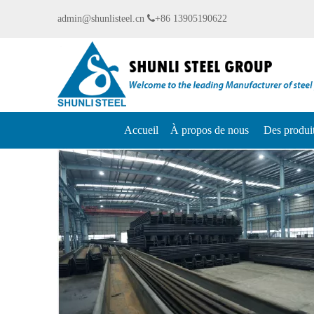
admin@shunlisteel.cn

+86 13905190622
Accueil
À propos de nous
Des produi