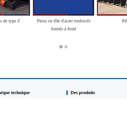
ps de type Z
Pieux en tôle d'acier renforcés
Pi
formés à froid
hèque technique
Des produits
Pile de linge
s
Pile de tuyau
 qualité
Murs combinés
et anti-corrosion