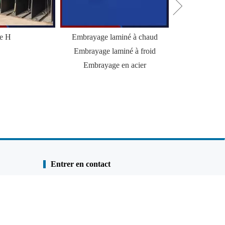
le H
Embrayage laminé à chaud
HZ Combi Wal
Embrayage laminé à froid
Palp
Embrayage en acier
Entrer en contact