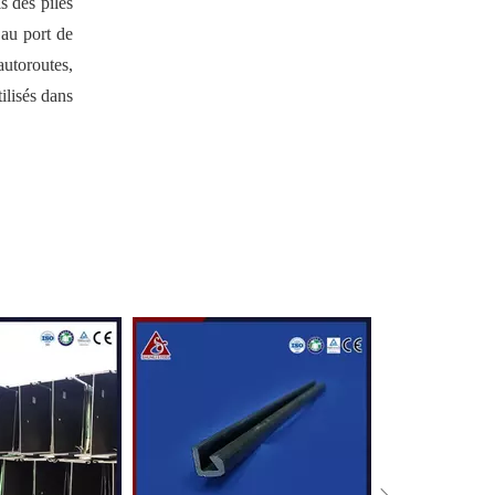
s des piles
 au port de
utoroutes,
tilisés dans