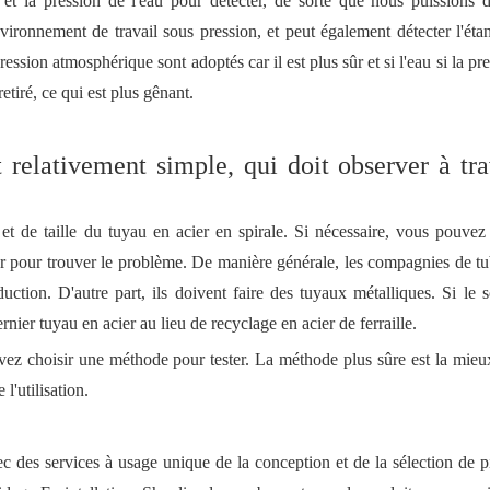
et la pression de l'eau pour détecter, de sorte que nous puissions d
ironnement de travail sous pression, et peut également détecter l'éta
ression atmosphérique sont adoptés car il est plus sûr et si l'eau si la pr
retiré, ce qui est plus gênant.
elativement simple, qui doit observer à tra
et de taille du tuyau en acier en spirale. Si nécessaire, vous pouve
er pour trouver le problème. De manière générale, les compagnies de tu
ction. D'autre part, ils doivent faire des tuyaux métalliques. Si le s
dernier tuyau en acier au lieu de recyclage en acier de ferraille.
ez choisir une méthode pour tester. La méthode plus sûre est la mieu
l'utilisation.
 des services à usage unique de la conception et de la sélection de p