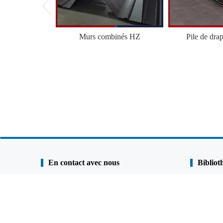
Murs combinés HZ
Pile de dra
En contact avec nous
Bibliot
Shunli Steel Group
Étude de ca
Tél. :
0086-25 - 84722733
Engagement
Fax:
0086 - 25 - 84730966
Revêtement 