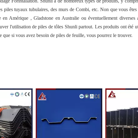
uidage Forintallation. Shunli a de nombreux types de produits, y compri
des piles tuyaux tubulaires, des murs de Combi, etc. Non que vous êtes
e en Amérique , Gladstone en Australie ou éventuellement diverses a
uver l'utilisation de piles de tôles Shunli partout. Les produits ont été u
 que si vous avez besoin de piles de feuille, vous pourrez le trouver.