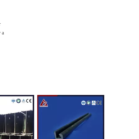
r
y a