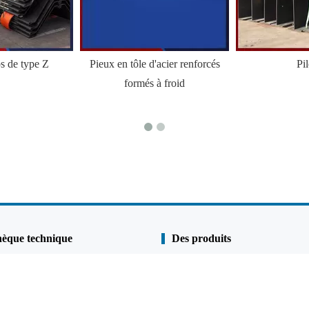
ps de type Z
Pieux en tôle d'acier renforcés
Pi
formés à froid
hèque technique
Des produits
Pile de linge
s
Pile de tuyau
 qualité