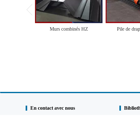
Murs combinés HZ
Pile de dra
En contact avec nous
Bibliot
Shunli Steel Group
Étude de ca
Tél. :
0086-25 - 84722733
Engagement
Fax:
0086 - 25 - 84730966