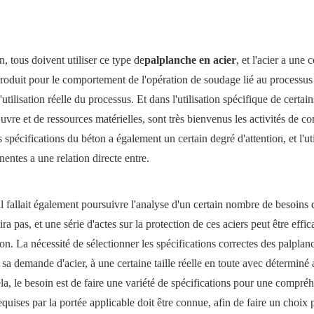
, tous doivent utiliser ce type de
palplanche en acier
, et l'acier a une
 produit pour le comportement de l'opération de soudage lié au processus
s l'utilisation réelle du processus. Et dans l'utilisation spécifique de certain
vre et de ressources matérielles, sont très bienvenus les activités de co
 spécifications du béton a également un certain degré d'attention, et l'uti
nentes a une relation directe entre.
 il fallait également poursuivre l'analyse d'un certain nombre de besoins d
uira pas, et une série d'actes sur la protection de ces aciers peut être eff
ion. La nécessité de sélectionner les spécifications correctes des palplan
de sa demande d'acier, à une certaine taille réelle en toute avec déterminé
ela, le besoin est de faire une variété de spécifications pour une compré
quises par la portée applicable doit être connue, afin de faire un choix 