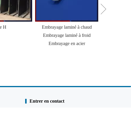
le H
Embrayage laminé à chaud
HZ Combi Wal
Embrayage laminé à froid
Palp
Embrayage en acier
Entrer en contact