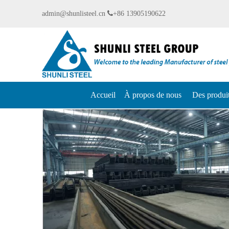
admin@shunlisteel.cn

+86 13905190622
Accueil
À propos de nous
Des produi