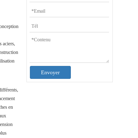
 conception
s aciers,
nstruction
lisation
Envoyer
ifférents,
icacement
ches en
 aux
hension
plus