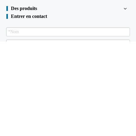
Des produits
Entrer en contact
Envoyer
Palplanche à vendre
À propos de nous
Des produits
Bibliothèque
technique
Certificats
Installations
Nous contacter
droits d'auteur

2015
Shunli Steel formé à froid Industrial Co., Ltd. Tous