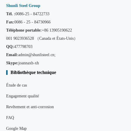
Shunli Steel Group
Tél. :
0086-25 - 84722733
Fax:
0086 - 25 - 84730966
Téléphone portable:
+86
13905190622
001 9023936528 （Canada et États-Unis）
QQ:
477798703
Email:
admin@shunlisteel.cn
;
Skype:
joannaxh-xh
Bibliothèque technique
Étude de cas
Engagement qualité
Revêtement et anti-corrosion
FAQ
Google Map