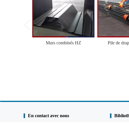
Murs combinés HZ
Pile de dra
En contact avec nous
Bibliot
Shunli Steel Group
Étude de ca