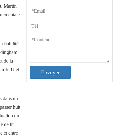
t, Martin
onnementale
 fiabilité
Frodingham
t de la
profil U et
Envoyer
és dans un
passer huit
ctuation du
e de lit
e et entre