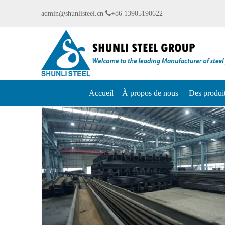
admin@shunlisteel.cn

+86 13905190622
Accueil
À propos de nous
Des produi