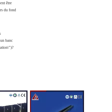
ent être
ers du fond
s
s un banc
ation\")?