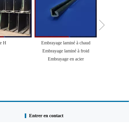
le H
Embrayage laminé à chaud
HZ Combi Wal
Embrayage laminé à froid
Palp
Embrayage en acier
Entrer en contact