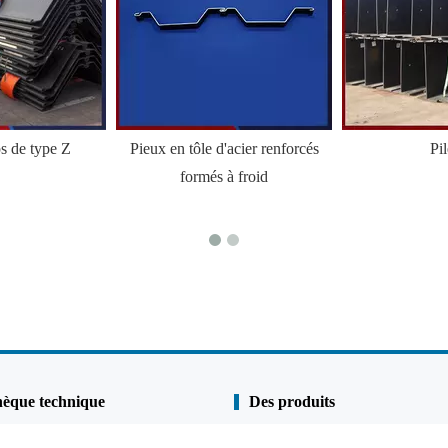
ps de type Z
Pieux en tôle d'acier renforcés
Pi
formés à froid
hèque technique
Des produits
Pile de linge
s