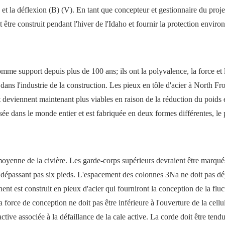
N et la déflexion (B) (V). En tant que concepteur et gestionnaire du proje
it être construit pendant l'hiver de l'Idaho et fournir la protection envir
mme support depuis plus de 100 ans; ils ont la polyvalence, la force et la
ée dans l'industrie de la construction. Les pieux en tôle d'acier à North 
 deviennent maintenant plus viables en raison de la réduction du poids e
sée dans le monde entier et est fabriquée en deux formes différentes, le 
 moyenne de la civière. Les garde-corps supérieurs devraient être marqu
e dépassant pas six pieds. L'espacement des colonnes 3Na ne doit pas dé
nt est construit en pieux d'acier qui fourniront la conception de la flu
 force de conception ne doit pas être inférieure à l'ouverture de la cellul
ctive associée à la défaillance de la cale active. La corde doit être tendu